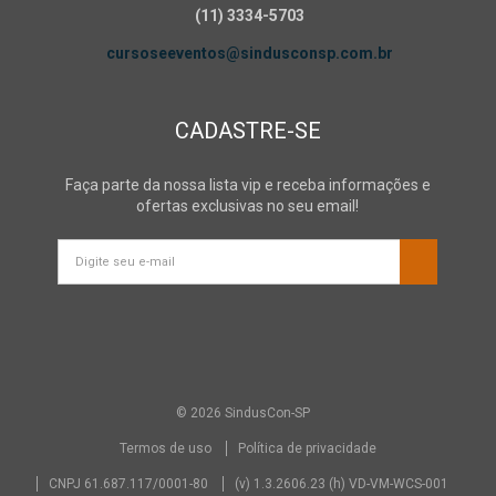
(11) 3334-5703
cursoseeventos@sindusconsp.com.br
CADASTRE-SE
Faça parte da nossa lista vip e receba informações e
ofertas exclusivas no seu email!
© 2026 SindusCon-SP
Termos de uso
Política de privacidade
CNPJ 61.687.117/0001-80
(v) 1.3.2606.23 (h) VD-VM-WCS-001