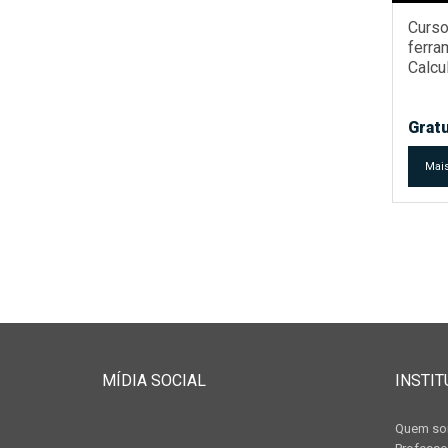
Curso
ferr
Calcu
Energ
Carbo
Inven
Gratu
Versã
Mais
MÍDIA SOCIAL
INSTIT
Quem s