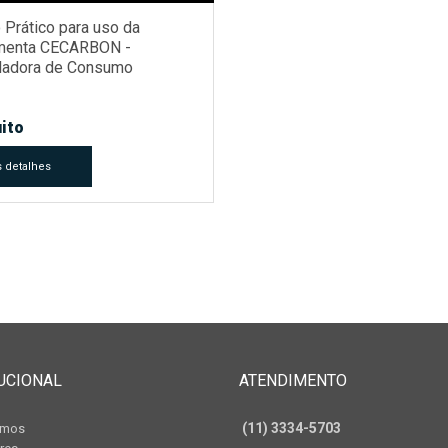
 Prático para uso da
amenta CECARBON -
ladora de Consumo
ético e Emissões de
no na Construção Civil –
tário corporativo e de obra -
ito
o 2 do curso
 detalhes
UCIONAL
ATENDIMENTO
(11) 3334-5703
omos